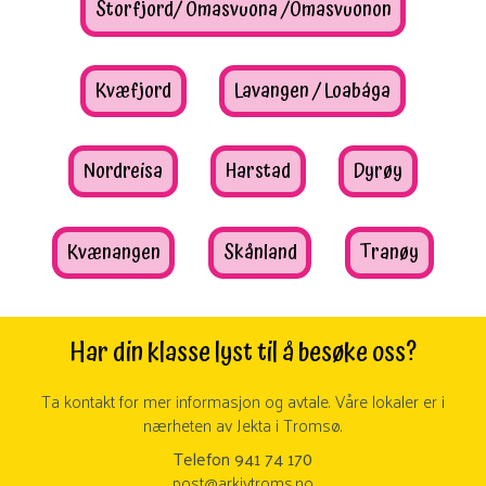
Storfjord/ Omasvuona /Omasvuonon
Kvæfjord
Lavangen / Loabága
Nordreisa
Harstad
Dyrøy
Kvænangen
Skånland
Tranøy
Har din klasse lyst til å besøke oss?
Ta kontakt for mer informasjon og avtale. Våre lokaler er i
nærheten av Jekta i Tromsø.
Telefon 941 74 170
post@arkivtroms.no