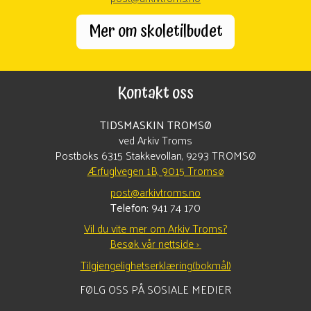
Mer om skoletilbudet
Kontakt oss
TIDSMASKIN TROMSØ
ved Arkiv Troms
Postboks 6315 Stakkevollan, 9293 TROMSØ
Ærfuglvegen 1B, 9015 Tromsø
post@arkivtroms.no
Telefon:
941 74 170
Vil du vite mer om Arkiv Troms?
Besøk vår nettside ›
Tilgjengelighetserklæring(bokmål)
FØLG OSS PÅ SOSIALE MEDIER