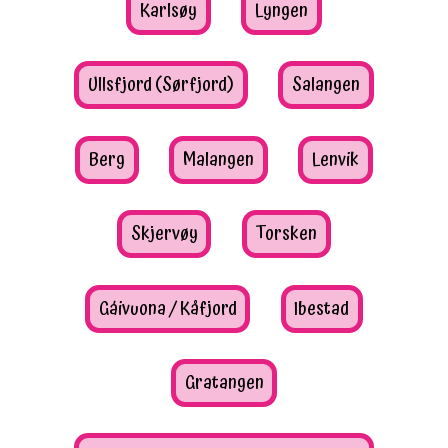
Karlsøy
Lyngen
Ullsfjord (Sørfjord)
Salangen
Berg
Malangen
Lenvik
Skjervøy
Torsken
Gáivuona / Kåfjord
Ibestad
Gratangen