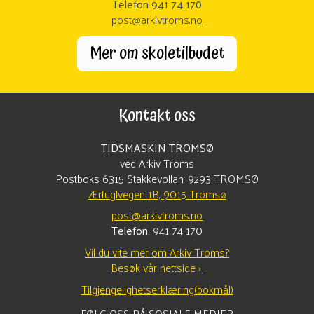
Telefon 941 74 170
post@arkivtroms.no
Mer om skoletilbudet
Kontakt oss
TIDSMASKIN TROMSØ
ved Arkiv Troms
Postboks 6315 Stakkevollan, 9293 TROMSØ
Ærfuglvegen 1B, 9015 Tromsø
post@arkivtroms.no
Telefon:
941 74 170
Vil du vite mer om Arkiv Troms?
Besøk vår nettside ›
Tilgjengelighetserklæring(bokmål)
FØLG OSS PÅ SOSIALE MEDIER