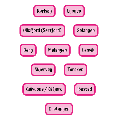
Karlsøy
Lyngen
Ullsfjord (Sørfjord)
Salangen
Berg
Malangen
Lenvik
Skjervøy
Torsken
Gáivuona / Kåfjord
Ibestad
Gratangen