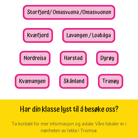
Storfjord/ Omasvuona /Omasvuonon
Kvæfjord
Lavangen / Loabága
Nordreisa
Harstad
Dyrøy
Kvænangen
Skånland
Tranøy
Har din klasse lyst til å besøke oss?
Ta kontakt for mer informasjon og avtale. Våre lokaler er i
nærheten av Jekta i Tromsø.