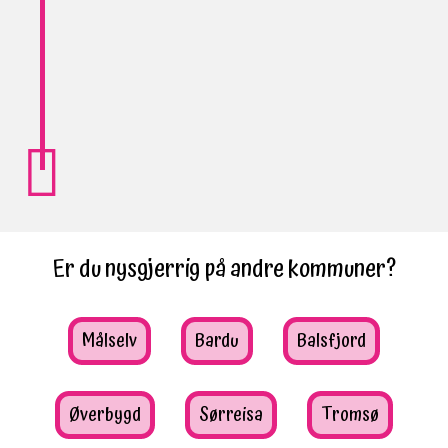
Er du nysgjerrig på andre kommuner?
Målselv
Bardu
Balsfjord
Øverbygd
Sørreisa
Tromsø