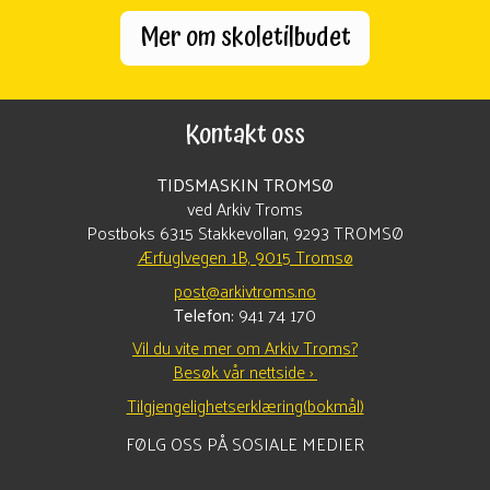
Mer om skoletilbudet
Kontakt oss
TIDSMASKIN TROMSØ
ved Arkiv Troms
Postboks 6315 Stakkevollan, 9293 TROMSØ
Ærfuglvegen 1B, 9015 Tromsø
post@arkivtroms.no
Telefon:
941 74 170
Vil du vite mer om Arkiv Troms?
Besøk vår nettside ›
Tilgjengelighetserklæring(bokmål)
FØLG OSS PÅ SOSIALE MEDIER