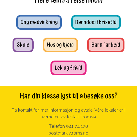
Flere tema å reise innom
Ung medvirkning
Barndom i krisetid
Skole
Hus og hjem
Barn i arbeid
Lek og fritid
Har din klasse lyst til å besøke oss?
Ta kontakt for mer informasjon og avtale. Våre lokaler er i
nærheten av Jekta i Tromsø.
Telefon 941 74 170
post@arkivtroms.no