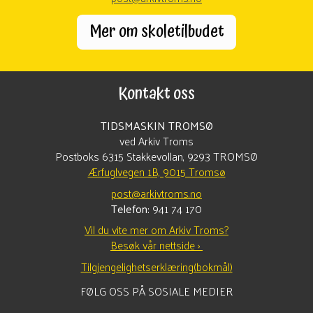
Mer om skoletilbudet
Kontakt oss
TIDSMASKIN TROMSØ
ved Arkiv Troms
Postboks 6315 Stakkevollan, 9293 TROMSØ
Ærfuglvegen 1B, 9015 Tromsø
post@arkivtroms.no
Telefon:
941 74 170
Vil du vite mer om Arkiv Troms?
Besøk vår nettside ›
Tilgjengelighetserklæring(bokmål)
FØLG OSS PÅ SOSIALE MEDIER