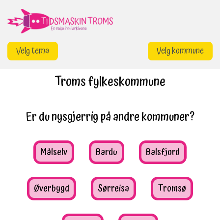
Gå
til
innhold
Velg tema
Velg kommune
Troms fylkeskommune
Er du nysgjerrig på andre kommuner?
Målselv
Bardu
Balsfjord
Øverbygd
Sørreisa
Tromsø