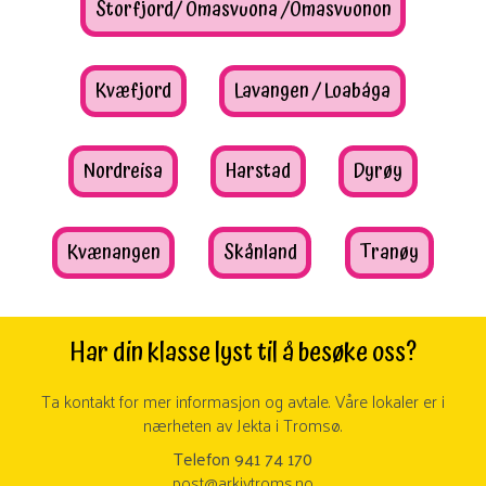
Storfjord/ Omasvuona /Omasvuonon
Kvæfjord
Lavangen / Loabága
Nordreisa
Harstad
Dyrøy
Kvænangen
Skånland
Tranøy
Har din klasse lyst til å besøke oss?
Ta kontakt for mer informasjon og avtale. Våre lokaler er i
nærheten av Jekta i Tromsø.
Telefon 941 74 170
post@arkivtroms.no