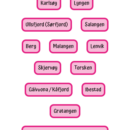
Karlsøy
Lyngen
Ullsfjord (Sørfjord)
Salangen
Berg
Malangen
Lenvik
Skjervøy
Torsken
Gáivuona / Kåfjord
Ibestad
Gratangen