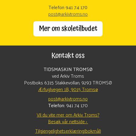
Telefon 941 74 170
post@arkivtroms.no
Mer om skoletilbudet
Kontakt oss
TIDSMASKIN TROMSØ
ved Arkiv Troms
Postboks 6315 Stakkevollan, 9293 TROMSØ
Ærfuglvegen 1B, 9015 Tromsø
post@arkivtroms.no
Telefon:
941 74 170
Vil du vite mer om Arkiv Troms?
Besøk vår nettside ›
Tilgjengelighetserklæring(bokmål)