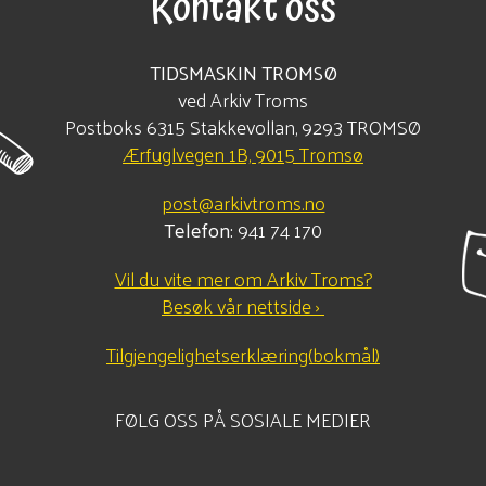
Kontakt oss
TIDSMASKIN TROMSØ
ved Arkiv Troms
Postboks 6315 Stakkevollan, 9293 TROMSØ
Ærfuglvegen 1B, 9015 Tromsø
post@arkivtroms.no
Telefon:
941 74 170
Vil du vite mer om Arkiv Troms?
Besøk vår nettside ›
Tilgjengelighetserklæring(bokmål)
FØLG OSS PÅ SOSIALE MEDIER