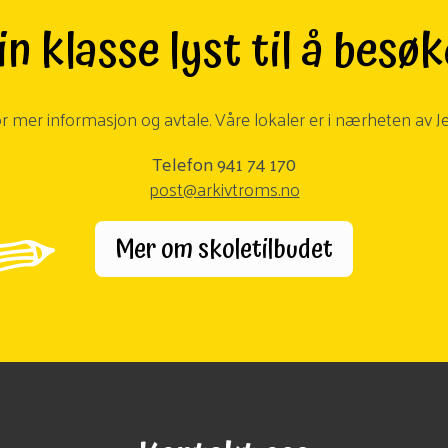
n klasse lyst til å besø
r mer informasjon og avtale. Våre lokaler er i nærheten av J
Telefon 941 74 170
post@arkivtroms.no
Mer om skoletilbudet