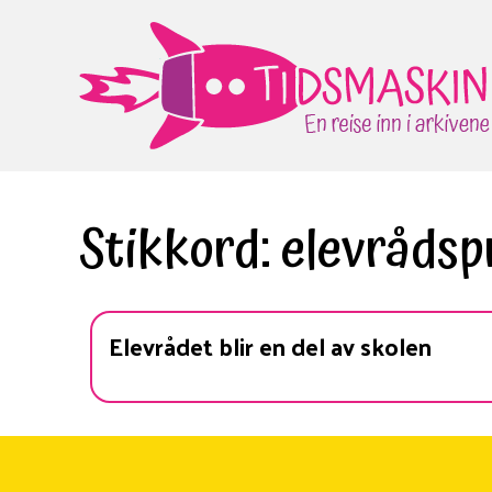
Gå
til
innhold
Stikkord:
elevrådsp
Elevrådet blir en del av skolen