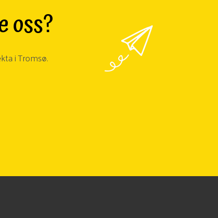
ke oss?
ekta i Tromsø.