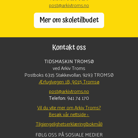
post@arkivtroms.no
Mer om skoletilbudet
Kontakt oss
TIDSMASKIN TROMSØ
ved Arkiv Troms
Postboks 6315 Stakkevollan, 9293 TROMSØ
Ærfuglvegen 1B, 9015 Tromsø
post@arkivtroms.no
Telefon:
941 74 170
Vil du vite mer om Arkiv Troms?
Besøk vår nettside ›
Tilgjengelighetserklæring(bokmål)
FØLG OSS PÅ SOSIALE MEDIER