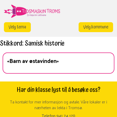
Gå
til
innhold
Velg tema
Velg kommune
Stikkord:
Samisk historie
«Barn av østavinden»
Har din klasse lyst til å besøke oss?
Ta kontakt for mer informasjon og avtale. Våre lokaler er i
nærheten av Jekta i Tromsø.
Telefon 941 74 170