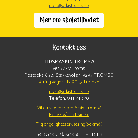
post@arkivtroms.no
Mer om skoletilbudet
Kontakt oss
TIDSMASKIN TROMSØ
ved Arkiv Troms
Postboks 6315 Stakkevollan, 9293 TROMSØ
Ærfuglvegen 1B, 9015 Tromsø
post@arkivtroms.no
Telefon:
941 74 170
Vil du vite mer om Arkiv Troms?
Besøk vår nettside ›
Tilgjengelighetserklæring(bokmål)
FØLG OSS PÅ SOSIALE MEDIER