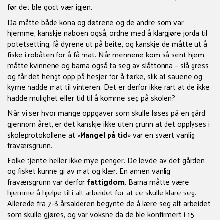
før det ble godt vær igjen.
Da måtte både kona og døtrene og de andre som var
hjemme, kanskje naboen også, ordne med å klargjøre jorda til
potetsetting, få dyrene ut på beite, og kanskje de måtte ut å
fiske i robåten for å få mat. Når mennene kom så sent hjem,
måtte kvinnene og barna også ta seg av slåttonna – slå gress
og får det hengt opp på hesjer for å tørke, slik at sauene og
kyrne hadde mat til vinteren. Det er derfor ikke rart at de ikke
hadde mulighet eller tid til å komme seg på skolen?
Når vi ser hvor mange oppgaver som skulle løses på en gård
gjennom året, er det kanskje ikke uten grunn at det opplyses i
skoleprotokollene at «
Mangel på tid
» var en svært vanlig
fraværsgrunn.
Folke tjente heller ikke mye penger. De levde av det gården
og fisket kunne gi av mat og klær. En annen vanlig
fraværsgrunn var derfor
fattigdom
. Barna måtte være
hjemme å hjelpe til i alt arbeidet for at de skulle klare seg.
Allerede fra 7-8 årsalderen begynte de å lære seg alt arbeidet
som skulle gjøres, og var voksne da de ble konfirmert i 15