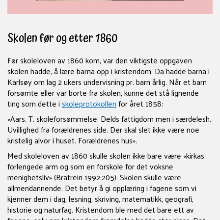
Skolen før og etter 1860
Før skoleloven av 1860 kom, var den viktigste oppgaven
skolen hadde, å lære barna opp i kristendom. Da hadde barna i
Karlsøy om lag 2 ukers undervisning pr. barn årlig. Når et barn
forsømte eller var borte fra skolen, kunne det stå lignende
ting som dette i
skoleprotokollen
for året 1858:
«Aars. T. skoleforsømmelse: Delds fattigdom men i særdelesh.
Uvillighed fra forældrenes side. Der skal slet ikke være noe
kristelig alvor i huset. Forældrenes hus».
Med skoleloven av 1860 skulle skolen ikke bare være «kirkas
forlengede arm og som en forskole for det voksne
menighetsliv» (Bratrein 1992:205). Skolen skulle være
allmendannende. Det betyr å gi opplæring i fagene som vi
kjenner dem i dag, lesning, skriving, matematikk, geografi,
historie og naturfag. Kristendom ble med det bare ett av