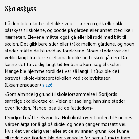
Skoleskyss
På den tiden fantes det ikke veier. Læreren gikk eller fikk
båtskyss til skolene, og bodde på gården eller annet sted like i
nærheten. Elevene måtte også gå eller bli rodd med båt til
skolen. Det gikk bare stier eller tråkk mellom gårdene, og noen
steder måtte de bli rodd av foreldrene. Noen steder var det
veldig langt fra der skolebarna bodde og til skolegården. Da
kunne det ta veldig langt tid før barna kom seg til skolen.
Mange ble hjemme fordi det var så langt. I 1862 ble det
skrevet i skolevisitasprotokollen ved skolevisitasen
(Eksamensdagen)
s 126
:
«Som almindelig grund til skoleforsømmelse i Sørfjords
samtlige skolekretse er; Veien er saa lang, han sine steder
over fjorden, Mangel paa tid og fattigdom»
I Sørfjord måtte elvene fra Holmbukt over fjorden til Sjursnes
Várpenjárga for å gå på skole, og noen ganger motsatt vei.
Hvis det var dårlig vær eller at de av annen grunn ikke kunne
bli rodd over fjorden, ble det vanskelig for barna å møte fram