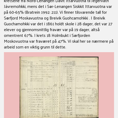
kretsene fra Nord-Lenangen Davit Ittarvuotna til Jegervatn
Jávremohkki, mens det i Sør-Lenangen Siskkit Ittarvuotna var
på 60-65% (Bratrein 1992: 211). Vi finner tilsvarende tall for
Sørfjord Moskavuotna og Breivik Guohcamohkki . I Breivik
Guochamohkki var det i 1861 holdt skole i 28 dager, det var 27
elever og gjennomsnittlig fravær var på 19 dager, altså
omentrent 67%. I krets 18 Holmbukt i Sørfjorden
Moskovuotna var fraværet på 47%. Vi skal her se nærmere på
arbeid som en viktig grunn til dette.