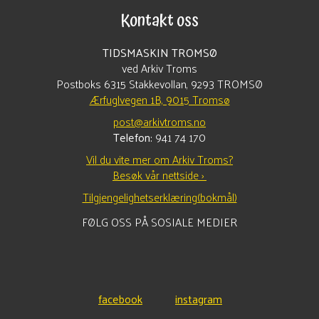
Kontakt oss
TIDSMASKIN TROMSØ
ved Arkiv Troms
Postboks 6315 Stakkevollan, 9293 TROMSØ
Ærfuglvegen 1B, 9015 Tromsø
post@arkivtroms.no
Telefon:
941 74 170
Vil du vite mer om Arkiv Troms?
Besøk vår nettside ›
Tilgjengelighetserklæring(bokmål)
FØLG OSS PÅ SOSIALE MEDIER
facebook
instagram