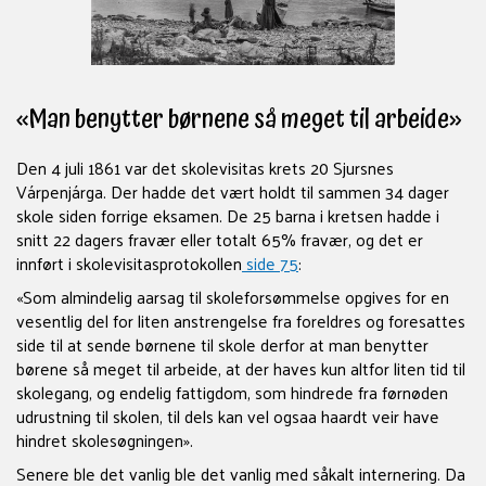
«Man benytter børnene så meget til arbeide»
Den 4 juli 1861 var det skolevisitas krets 20 Sjursnes
Várpenjárga. Der hadde det vært holdt til sammen 34 dager
skole siden forrige eksamen. De 25 barna i kretsen hadde i
snitt 22 dagers fravær eller totalt 65% fravær, og det er
innført i skolevisitasprotokollen
side 75
:
«Som almindelig aarsag til skoleforsømmelse opgives for en
vesentlig del for liten anstrengelse fra foreldres og foresattes
side til at sende børnene til skole derfor at man benytter
børene så meget til arbeide, at der haves kun altfor liten tid til
skolegang, og endelig fattigdom, som hindrede fra førnøden
udrustning til skolen, til dels kan vel ogsaa haardt veir have
hindret skolesøgningen».
Senere ble det vanlig ble det vanlig med såkalt internering. Da