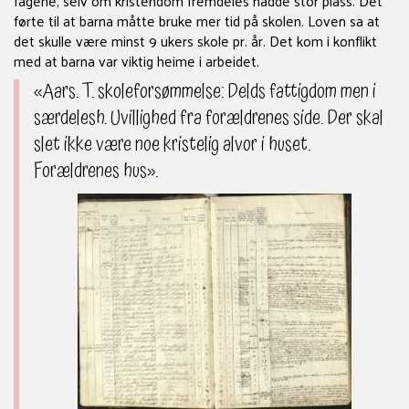
fagene, selv om kristendom fremdeles hadde stor plass. Det
førte til at barna måtte bruke mer tid på skolen. Loven sa at
det skulle være minst 9 ukers skole pr. år. Det kom i konflikt
med at barna var viktig heime i arbeidet.
«Aars. T. skoleforsømmelse: Delds fattigdom men i
særdelesh. Uvillighed fra forældrenes side. Der skal
slet ikke være noe kristelig alvor i huset.
Forældrenes hus».