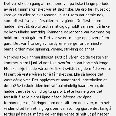
Det var slik den gang at mennene var på fiske i lange perioder
av året. Finnmarksfisket var et slikt fiske. Da dro far i huset og
kanskje en eller to av sønnene i huset som var gamle nok,
som oftest fra 12-13 årsalderen, av gårde. De fleste som
hadde fiskebåt, dro oftest samtidig og holdt sammen på fiske,
og kom tilbake samtidig. Kvinnene og jentene var hjemme og
holdt orden på gården. Det var svært mange oppgaver på en
gård. Det var å ta seg av husdyrene, sørge for de minste
barna, orden med spinning, veving, strikking og annet.
Vanligvis tok Finnmarskfisket slutt på våren, og de fleste var
kommet hjem i juni. Vi vet ikke hvorfor de var borte så lenge.
Men kanskje hadde vårtorskefisket sviktet og de måtte vente
til sent på vintervåren for å få fisket sei. Elle så hadde det
vært dårlig vær. Det opplyses et annet sted i protokollen at
det i 1862 i «skoletiden inntraff ualmindelig haardt veir», det
hadde vært sterk vind og tung sjø. Dette kunne gjøre det
farefullt å seile hjem i åpne båter. Båtene var åpne
fembøringer og åttringer som nok tålte en del uvær, men hvis
vinden stod feil retning og sjøen var stor, og gjorde det farlig å
ferdes på havet, måtte de kanskje vente til helt ut på høsten