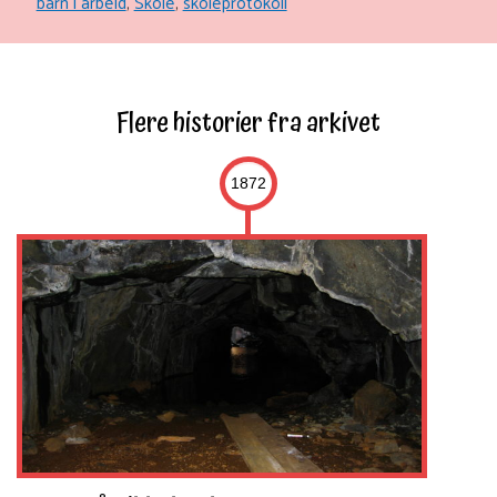
barn i arbeid
,
Skole
,
skoleprotokoll
Flere historier fra arkivet
1872