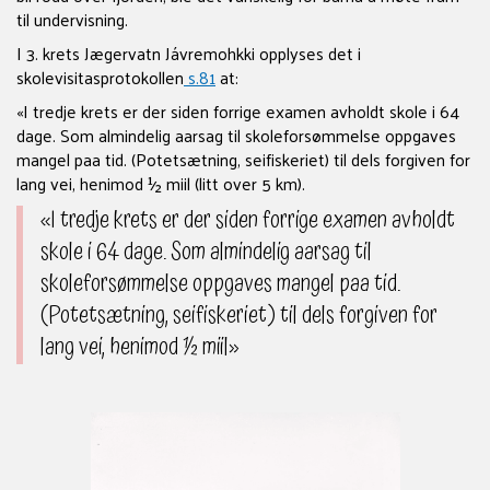
til undervisning.
I 3. krets Jægervatn Jávremohkki opplyses det i
skolevisitasprotokollen
s.81
at:
«I tredje krets er der siden forrige examen avholdt skole i 64
dage. Som almindelig aarsag til skoleforsømmelse oppgaves
mangel paa tid. (Potetsætning, seifiskeriet) til dels forgiven for
lang vei, henimod ½ miil (litt over 5 km).
«I tredje krets er der siden forrige examen avholdt
skole i 64 dage. Som almindelig aarsag til
skoleforsømmelse oppgaves mangel paa tid.
(Potetsætning, seifiskeriet) til dels forgiven for
lang vei, henimod ½ miil»