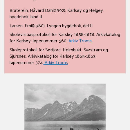
Braterein, Håvard Dahl(1992): Karlsøy og Helgøy
bygdebok, bind II
Larsen, Emil(1980): Lyngen bygdebok, del II
Skolevisitiasprotokoll for Karsløy 1858-1878. Arkivkatalog
for Karlsøy, løpenummer 560,
Arkiv Troms
Skoleprotokoll for Sørfjord, Holmbukt, Sørstrøm og
Sjursnes. Arkivkatalog for Karlsøy 1865-1863,
løpenummer 374,
Arkiv Troms