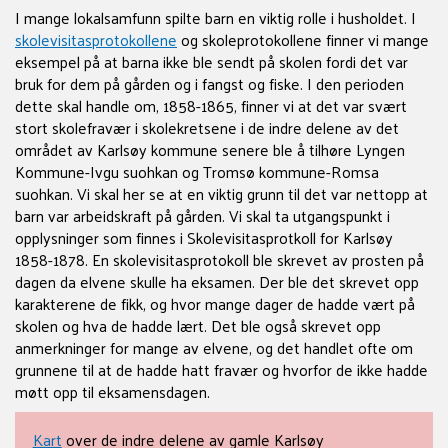
I mange lokalsamfunn spilte barn en viktig rolle i husholdet. I
skolevisitasprotokollene
og skoleprotokollene finner vi mange
eksempel på at barna ikke ble sendt på skolen fordi det var
bruk for dem på gården og i fangst og fiske. I den perioden
dette skal handle om, 1858-1865, finner vi at det var svært
stort skolefravær i skolekretsene i de indre delene av det
området av Karlsøy kommune senere ble å tilhøre Lyngen
Kommune-Ivgu suohkan og Tromsø kommune-Romsa
suohkan. Vi skal her se at en viktig grunn til det var nettopp at
barn var arbeidskraft på gården. Vi skal ta utgangspunkt i
opplysninger som finnes i Skolevisitasprotkoll for Karlsøy
1858-1878. En skolevisitasprotokoll ble skrevet av prosten på
dagen da elvene skulle ha eksamen. Der ble det skrevet opp
karakterene de fikk, og hvor mange dager de hadde vært på
skolen og hva de hadde lært. Det ble også skrevet opp
anmerkninger for mange av elvene, og det handlet ofte om
grunnene til at de hadde hatt fravær og hvorfor de ikke hadde
møtt opp til eksamensdagen.
Kart
over de indre delene av gamle Karlsøy