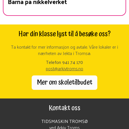
Barna på nikkelverket
Har din klasse lyst til å besøke oss?
Ta kontakt for mer informasjon og avtale. Våre lokaler er i
nærheten av Jekta i Tromsø.
Telefon 941 74 170
post@arkivtroms.no
Mer om skoletilbudet
Kontakt oss
TIDSMASKIN TROMSØ
ved Arkiv Troms