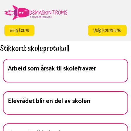
Gå
til
innhold
Velg tema
Velg kommune
Stikkord:
skoleprotokoll
Arbeid som årsak til skolefravær
Elevrådet blir en del av skolen